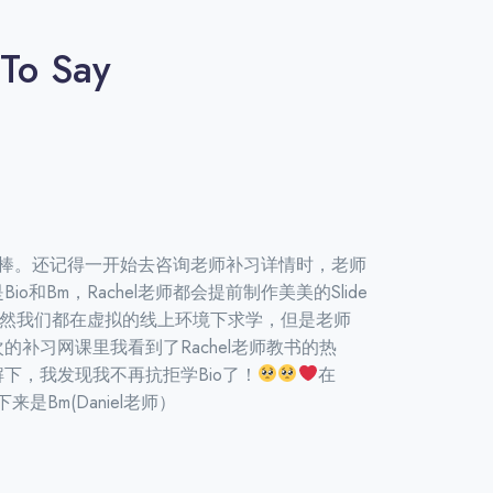
 To Say
Na
St
觉就很棒。还记得一开始去咨询老师补习详情时，老师
大家好！我是Natas
o和bm，Rachel老师都会提前制作美美的slide
A 补了两三个月
虽然我们都在虚拟的线上环境下求学，但是老师
向妈妈强力推荐
补习网课里我看到了Rachel老师教书的热
你的。。自从听到
下，我发现我不再抗拒学bio了！
在
，直接开电
来是bm(Daniel老师）
个补习班！